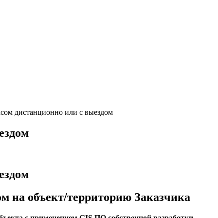
сом дистанционно или с выездом
ездом
ездом
ом на объект/территорию Заказчика
бъекта с применением GIS ПО собственной разработки.