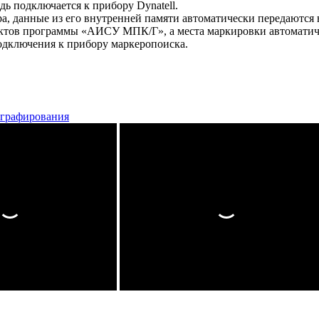
ь подключается к прибору Dynatell.
а, данные из его внутренней памяти автоматически передаются
оектов программы «АИСУ МПК/Г», а места маркировки автоматиче
дключения к прибору маркеропоиска.
ографирования